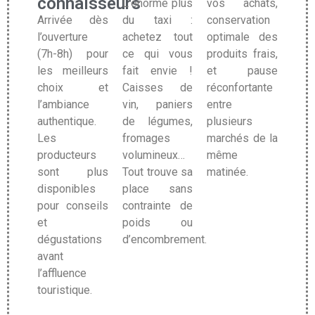
connaisseurs
L’énorme plus
vos achats,
Arrivée dès
du taxi :
conservation
l’ouverture
achetez tout
optimale des
(7h-8h) pour
ce qui vous
produits frais,
les meilleurs
fait envie !
et pause
choix et
Caisses de
réconfortante
l’ambiance
vin, paniers
entre
authentique.
de légumes,
plusieurs
Les
fromages
marchés de la
producteurs
volumineux…
même
sont plus
Tout trouve sa
matinée.
disponibles
place sans
pour conseils
contrainte de
et
poids ou
dégustations
d’encombrement.
avant
l’affluence
touristique.